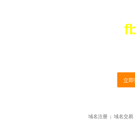
f
您所访问的域名正在
This domain name is current
立即购
域名注册
域名交易
|