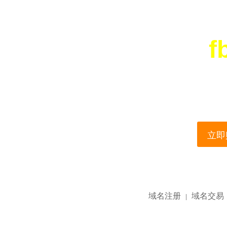
f
您所访问的域名正在
This domain name is current
立即购
域名注册
域名交易
|